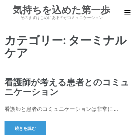
コ
気持ちを込めた第一歩
ン
そのまずはじめにあるのがコミュニケーション
テ
ン
カテゴリー:
ターミナル
ツ
へ
ケア
ス
キ
ッ
プ
看護師が考える患者とのコミュ
(Enter
ニケーション
を
押
看護師と患者のコミュニケーションは非常に …
す)
続きを読む